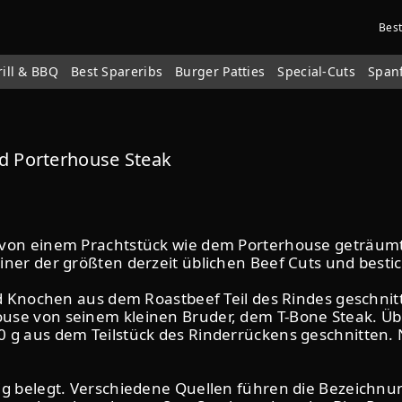
Bes
rill & BBQ
Best Spareribs
Burger Patties
Special-Cuts
Span
ed Porterhouse Steak
l von einem Prachtstück wie dem Porterhouse geträu
er der größten derzeit üblichen Beef Cuts und besticht
d Knochen aus dem Roastbeef Teil des Rindes geschnitte
se von seinem kleinen Bruder, dem T-Bone Steak. Übli
 g aus dem Teilstück des Rinderrückens geschnitten. N
ig belegt. Verschiedene Quellen führen die Bezeichnu