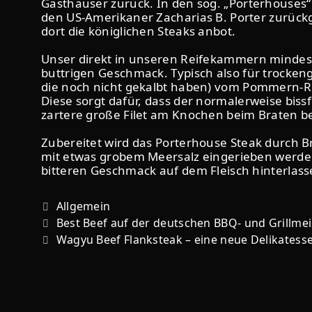
Gasthäuser zurück. In den sog. „Porterhouses“
den US-Amerikaner Zacharias B. Porter zurückg
dort die königlichen Steaks anbot.
Unser direkt in unseren Reifekammern mindest
buttrigen Geschmack. Typisch also für trockenge
die noch nicht gekalbt haben) vom Pommern-Rin
Diese sorgt dafür, dass der normalerweise bis
zartere große Filet am Knochen beim Braten bes
Zubereitet wird das Porterhouse Steak durch Bra
mit etwas grobem Meersalz eingerieben werden.
bitteren Geschmack auf dem Fleisch hinterlass
Allgemein
Best Beef auf der deutschen BBQ- und Grillmeis
Wagyu Beef Flanksteak – eine neue Delikatesse