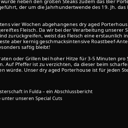
 wurde neben den großen Steaks zudem das Bier Porter
eführt, der um die Jahrhundertwende des 19. Jh. das 
ens vier Wochen abgehangenes dry aged Porterhouse b
reiftes Fleisch. Da wir bei der Verarbeitung unserer S
d zurückgreifen, weist das Fleisch eine erstaunlich 
sfeste aber kernig geschmacksintensive Roastbeef-Ante
onders saftig bleibt!
ten oder Grillen bei hoher Hitze für 3-5 Minuten pro S
 Auf Pfeffer ist zu verzichten, da dieser beim scharf
en würde. Unser dry aged Porterhouse ist für jeden St
terschaft in Fulda – ein Abschlussbericht
 unter unseren Special Cuts