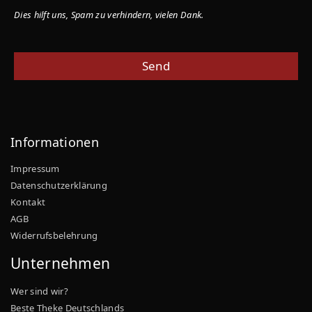
Dies hilft uns, Spam zu verhindern, vielen Dank.
Send
T
h
i
s
Informationen
f
i
Impressum
e
Datenschutzerklärung
l
d
Kontakt
s
AGB
h
Widerrufsbelehrung
o
u
Unternehmen
l
d
Wer sind wir?
b
e
Beste Theke Deutschlands