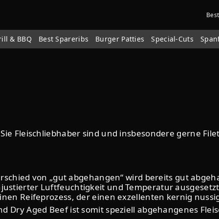
Bes
rill & BBQ
Best Spareribs
Burger Patties
Special-Cuts
Span
Sie Fleischliebhaber sind und insbesondere gerne File
terschied von „gut abgehangen“ wird bereits gut abgeha
stierter Luftfeuchtigkeit und Temperatur ausgesetzt.
inen Reifeprozess, der einen exzellenten kernig nuss
d Dry Aged Beef ist somit speziell abgehangenes Fleis