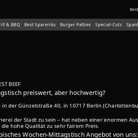
Bes
rill & BBQ
Best Spareribs
Burger Patties
Special-Cuts
Span
BEST BEEF
stisch preiswert, aber hochwertig?
 in der Günzelstraße 40, in 10717 Berlin (Charlottenbu
herei der Stadt zu sein – hat neben einer enormen Aus
 die hohe Qualität zu sehr fairem Preis.
ypisches Wochen-Mittagstisch Angebot von uns: