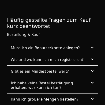
Häufig gestellte Fragen zum Kauf
kurz beantwortet
Bestellung & Kauf
Muss ich ein Benutzerkonto anlegen?
Wie und wo kann ich mich registrieren?
Gibt es ein Mindestbestellwert?
Ich habe keine Bestellbestätigung
erhalten, was kann ich tun?
Kann ich größere Mengen bestellen?