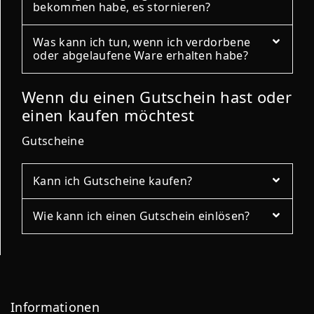
bekommen habe, es stornieren?
Was kann ich tun, wenn ich verdorbene
oder abgelaufene Ware erhalten habe?
Wenn du einen Gutschein hast oder
einen kaufen möchtest
Gutscheine
Kann ich Gutscheine kaufen?
Wie kann ich einen Gutschein einlösen?
Informationen