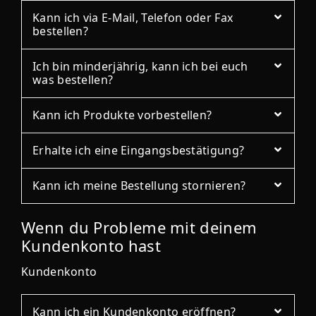
Kann ich via E-Mail, Telefon oder Fax
bestellen?
Ich bin minderjährig, kann ich bei euch
was bestellen?
Kann ich Produkte vorbestellen?
Erhalte ich eine Eingangsbestätigung?
Kann ich meine Bestellung stornieren?
Wenn du Probleme mit deinem
Kundenkonto hast
Kundenkonto
Kann ich ein Kundenkonto eröffnen?