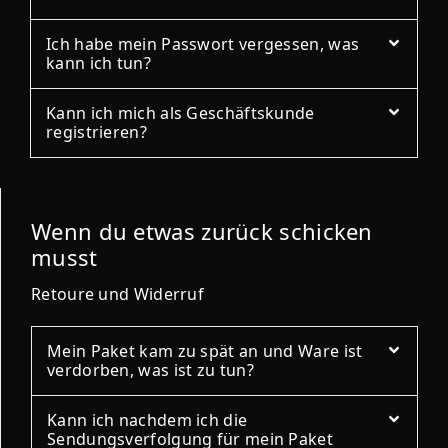
Ich habe mein Passwort vergessen, was
kann ich tun?
Kann ich mich als Geschäftskunde
registrieren?
Wenn du etwas zurück schicken
musst
Retoure und Widerruf
Mein Paket kam zu spät an und Ware ist
verdorben, was ist zu tun?
Kann ich nachdem ich die
Sendungsverfolgung für mein Paket