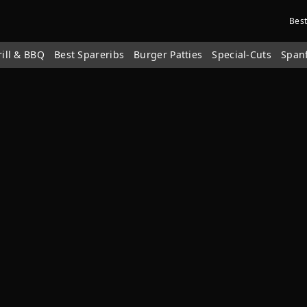
Bes
rill & BBQ
Best Spareribs
Burger Patties
Special-Cuts
Span